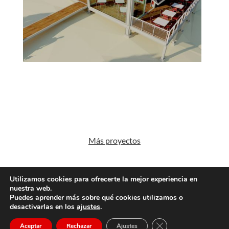
Más proyectos
Utilizamos cookies para ofrecerte la mejor experiencia en
nuestra web.
Aviso Legal
Política de Cookies
Puedes aprender más sobre qué cookies utilizamos o
desactivarlas en los
ajustes
.
Diseño
The Room Social
| © Copyright Manuel Fdez.
Cerrar el banner de 
Aceptar
Rechazar
Ajustes